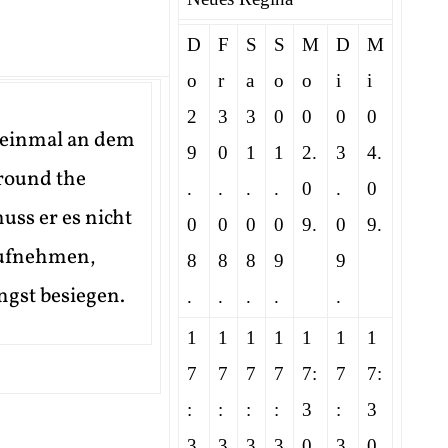
D
F
S
S
M
D
M
o
r
a
o
o
i
i
2
3
3
0
0
0
0
 einmal an dem
9
0
1
1
2.
3
4.
round the
.
.
.
.
0
.
0
uss er es nicht
0
0
0
0
9.
0
9.
aufnehmen,
8
8
8
9
9
gst besiegen.
.
.
.
.
.
1
1
1
1
1
1
1
7
7
7
7
7:
7
7:
:
:
:
:
3
:
3
3
3
3
3
0
3
0