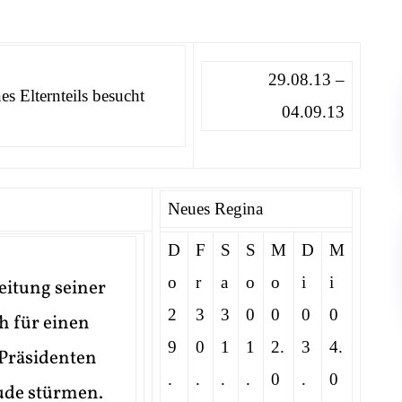
29.08.13 –
es Elternteils besucht
04.09.13
Neues Regina
D
F
S
S
M
D
M
o
r
a
o
o
i
i
leitung seiner
2
3
3
0
0
0
0
h für einen
9
0
1
1
2.
3
4.
 Präsidenten
.
.
.
.
0
.
0
äude stürmen.