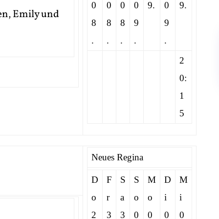
0
0
0
0
9.
0
9.
ten, Emily und
8
8
8
9
9
.
.
.
.
.
2
0:
1
5
Neues Regina
D
F
S
S
M
D
M
o
r
a
o
o
i
i
2
3
3
0
0
0
0