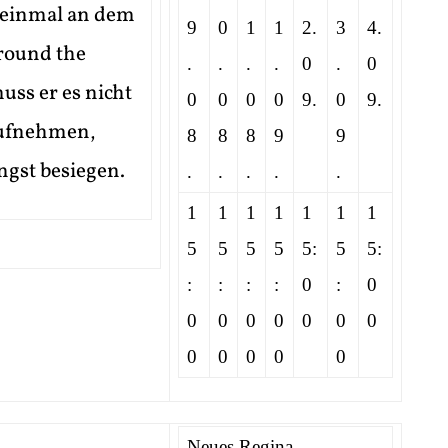
 einmal an dem
9
0
1
1
2.
3
4.
round the
.
.
.
.
0
.
0
uss er es nicht
0
0
0
0
9.
0
9.
aufnehmen,
8
8
8
9
9
gst besiegen.
.
.
.
.
.
1
1
1
1
1
1
1
5
5
5
5
5:
5
5:
:
:
:
:
0
:
0
0
0
0
0
0
0
0
0
0
0
0
0
Neues Regina