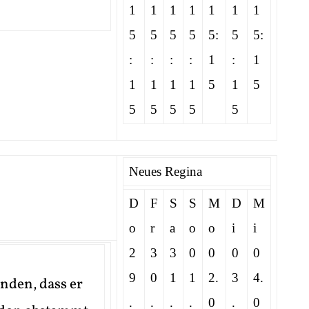
1
1
1
1
1
1
1
5
5
5
5
5:
5
5:
:
:
:
:
1
:
1
1
1
1
1
5
1
5
5
5
5
5
5
Neues Regina
D
F
S
S
M
D
M
o
r
a
o
o
i
i
2
3
3
0
0
0
0
9
0
1
1
2.
3
4.
nden, dass er
.
.
.
.
0
.
0