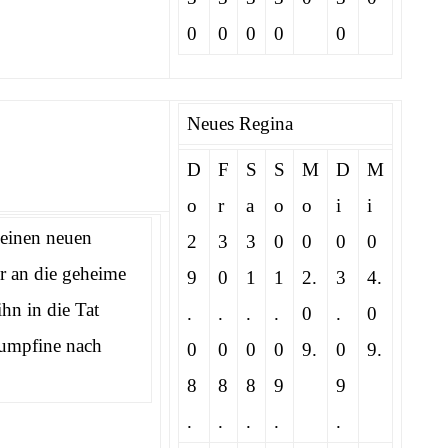
0
0
0
0
0
Neues Regina
D
F
S
S
M
D
M
o
r
a
o
o
i
i
 einen neuen
2
3
3
0
0
0
0
r an die geheime
9
0
1
1
2.
3
4.
hn in die Tat
.
.
.
.
0
.
0
lumpfine nach
0
0
0
0
9.
0
9.
8
8
8
9
9
.
.
.
.
.