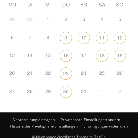
MO
DI
MI
DO
FR
SA
SO
29
30
1
2
3
4
5
6
7
8
9
10
11
12
13
14
15
17
16
18
19
20
21
22
24
25
26
23
27
28
29
31
1
2
30
Veranstaltung eintragen
Privatsphäre-Einstellungen ändern
Historie der Privatsphäre-Einstellungen
Einwilligungen widerrufen
© Newspaper WordPress Theme by TagDiv