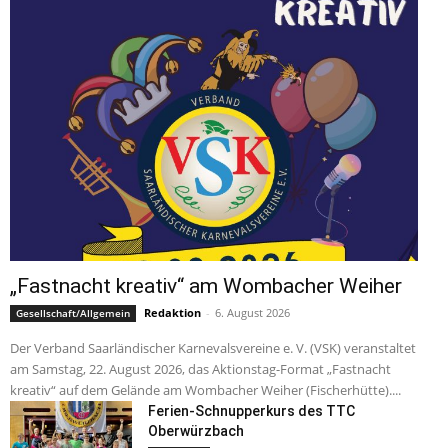
„Fastnacht kreativ“ am Wombacher Weiher
Redaktion
-
6. August 2026
Gesellschaft/Allgemein
Der Verband Saarländischer Karnevalsvereine e. V. (VSK) veranstaltet
am Samstag, 22. August 2026, das Aktionstag-Format „Fastnacht
kreativ“ auf dem Gelände am Wombacher Weiher (Fischerhütte)....
Ferien-Schnupperkurs des TTC
Oberwürzbach