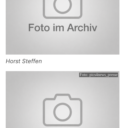
Horst Steffen
Foto: pics4news_presse