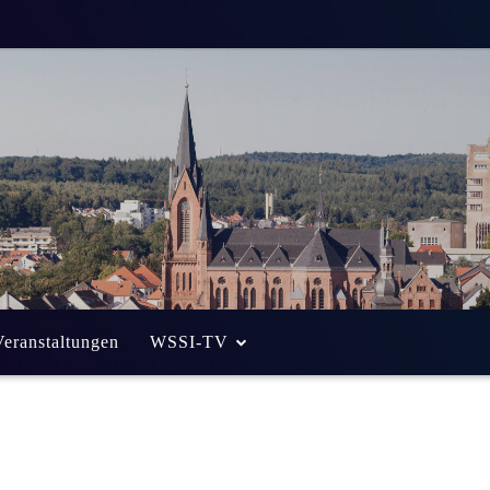
g FW:
 geht vor
h
Weniger als eine
Min. Lesezeit
Veranstaltungen
WSSI-TV