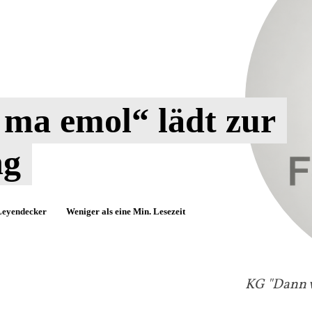
ma emol“ lädt zur
ng
Leyendecker
Weniger als eine
Min. Lesezeit
KG "Dann 