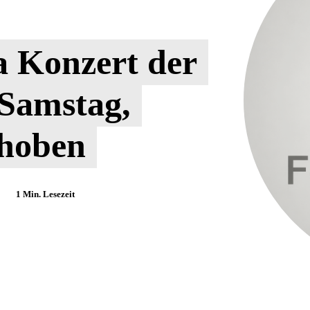
a Konzert der
 Samstag,
choben
1
Min. Lesezeit