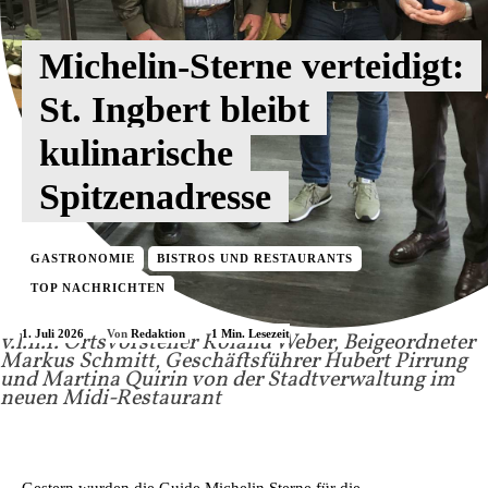
Michelin-Sterne verteidigt:
St. Ingbert bleibt
kulinarische
Spitzenadresse
GASTRONOMIE
BISTROS UND RESTAURANTS
TOP NACHRICHTEN
1. Juli 2026
1
Min. Lesezeit
Von
Redaktion
v.l.n.r. Ortsvorsteher Roland Weber, Beigeordneter
Markus Schmitt, Geschäftsführer Hubert Pirrung
und Martina Quirin von der Stadtverwaltung im
neuen Midi-Restaurant
Gestern wurden die Guide Michelin Sterne für die