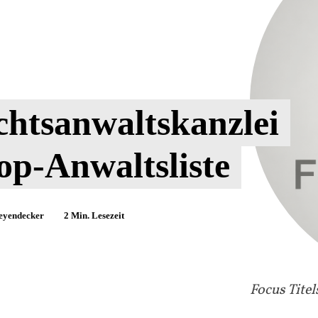
chtsanwaltskanzlei
p-Anwaltsliste
eyendecker
2
Min. Lesezeit
Focus Titel