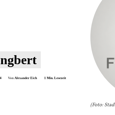
Ingbert
4
Von
Alexander Eich
1
Min. Lesezeit
(Foto: Stad