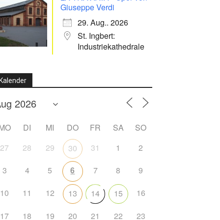
Giuseppe Verdi
29. Aug.. 2026
St. Ingbert:
Industriekathedrale
Kalender
MO
DI
MI
DO
FR
SA
SO
27
28
29
31
1
2
30
3
4
5
6
7
8
9
10
11
12
16
13
14
15
17
18
19
20
21
22
23