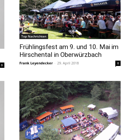
Top Nachrichten
Frühlingsfest am 9. und 10. Mai im
Hirschental in Oberwürzbach
Frank Leyendecker
-
29. April 2018
0
0