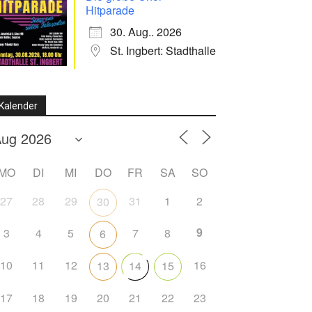
Hitparade
30. Aug.. 2026
St. Ingbert: Stadthalle
Kalender
MO
DI
MI
DO
FR
SA
SO
27
28
29
31
1
2
30
9
3
4
5
7
8
6
10
11
12
16
13
14
15
17
18
19
20
21
22
23