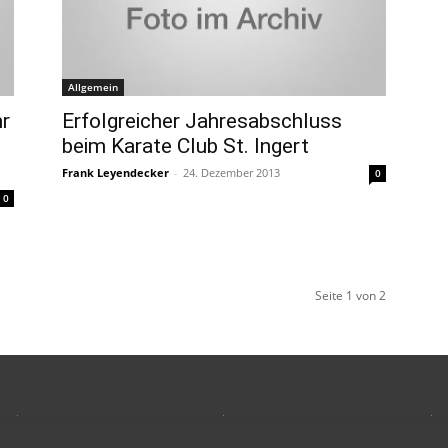
Allgemein
hr
Erfolgreicher Jahresabschluss
beim Karate Club St. Ingert
Frank Leyendecker
-
24. Dezember 2013
0
0
Seite 1 von 2