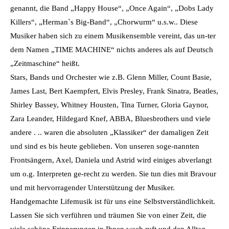
genannt, die Band „Happy House“, „Once Again“, „Dobs Lady
Killers“, „Herman`s Big-Band“, „Chorwurm“ u.s.w.. Diese
Musiker haben sich zu einem Musikensemble vereint, das un-ter
dem Namen „TIME MACHINE“ nichts anderes als auf Deutsch
„Zeitmaschine“ heißt.
Stars, Bands und Orchester wie z.B. Glenn Miller, Count Basie,
James Last, Bert Kaempfert, Elvis Presley, Frank Sinatra, Beatles,
Shirley Bassey, Whitney Housten, Tina Turner, Gloria Gaynor,
Zara Leander, Hildegard Knef, ABBA, Bluesbrothers und viele
andere . .. waren die absoluten „Klassiker“ der damaligen Zeit
und sind es bis heute geblieben. Von unseren soge-nannten
Frontsängern, Axel, Daniela und Astrid wird einiges abverlangt
um o.g. Interpreten ge-recht zu werden. Sie tun dies mit Bravour
und mit hervorragender Unterstützung der Musiker.
Handgemachte Lifemusik ist für uns eine Selbstverständlichkeit.
Lassen Sie sich verführen und träumen Sie von einer Zeit, die