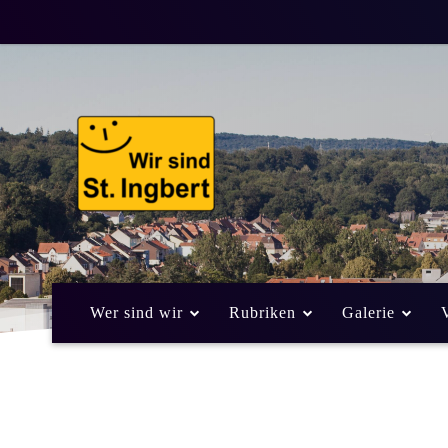
Verkehrsbehinde
Kaiserstraße
2
TOP NACHRICHTEN
VERKEHRSMELDUNGEN
Weniger als eine
Min. Lesezeit
Wer sind wir
Rubriken
Galerie