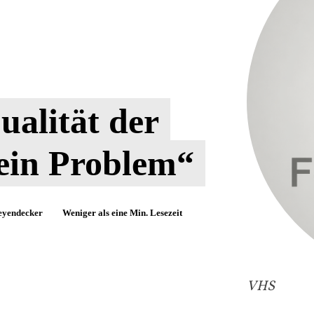
ualität der
ein Problem“
eyendecker
Weniger als eine
Min. Lesezeit
VHS