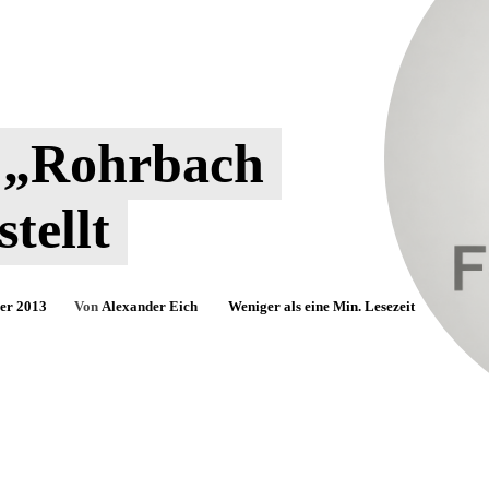
n „Rohrbach
tellt
ber 2013
Von
Alexander Eich
Weniger als eine
Min. Lesezeit