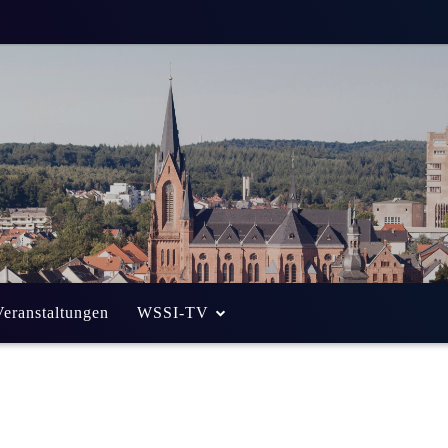
bericht: Raub zum
7-jährigen Frau
n
Alexander Eich
Weniger als eine
Min. Lesezeit
Veranstaltungen
WSSI-TV