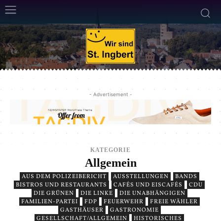
- Advertisement -
KATEGORIE
Allgemein
AUS DEM POLIZEIBERICHT
AUSSTELLUNGEN
BANDS
BISTROS UND RESTAURANTS
CAFÉS UND EISCAFÉS
CDU
DIE GRÜNEN
DIE LINKE
DIE UNABHÄNGIGEN
FAMILIEN-PARTEI
FDP
FEUERWEHR
FREIE WÄHLER
GASTHÄUSER
GASTRONOMIE
GESELLSCHAFT/ALLGEMEIN
HISTORISCHES