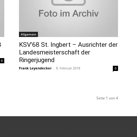
Allgemein
8
KSV’68 St. Ingbert – Ausrichter der
Landesmeisterschaft der
Ringerjugend
0
Frank Leyendecker
-
8. Februar 2018
0
Seite 1 von 4