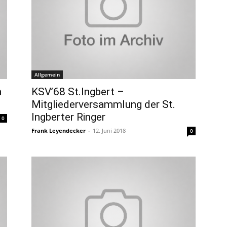
Allgemein
m
KSV’68 St.Ingbert –
Mitgliederversammlung der St.
Ingberter Ringer
0
Frank Leyendecker
-
12. Juni 2018
0