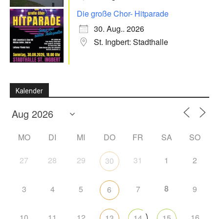
Die große Chor- Hitparade
30. Aug.. 2026
St. Ingbert: Stadthalle
Kalender
MO
DI
MI
DO
FR
SA
SO
27
28
29
31
1
2
30
8
3
4
5
7
9
6
10
11
12
16
13
14
15