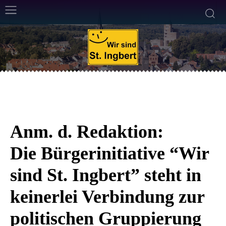
WIRTSCHAFT UND POLITIK
7. April 2014
2
Min. Lesezeit
Von
Frank Leyendecker
Anm. d. Redaktion:
Die Bürgerinitiative “Wir
sind St. Ingbert” steht in
keinerlei Verbindung zur
politischen Gruppierung