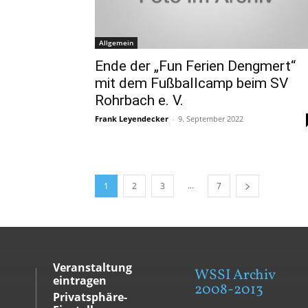
Allgemein
Ende der „Fun Ferien Dengmert“
mit dem Fußballcamp beim SV
Rohrbach e. V.
Frank Leyendecker
-
9. September 2022
...
1
2
3
7
Veranstaltung
WSSI Archiv
eintragen
2008-2013
Privatsphäre-